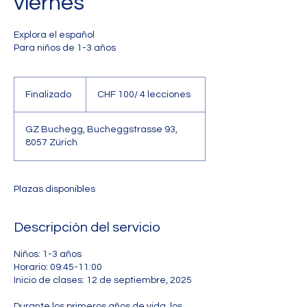
viernes
Explora el español
CHF
100/
Finalizado
F
CHF 100/ 4 lecciones
4
lecciones
i
n
GZ Buchegg, Bucheggstrasse 93,
a
8057 Zürich
l
i
z
a
Plazas disponibles
d
o
Descripción del servicio
Niños: 1-3 años
Horario: 09:45-11:00
Inicio de clases: 12 de septiembre, 2025
Durante los primeros años de vida, los