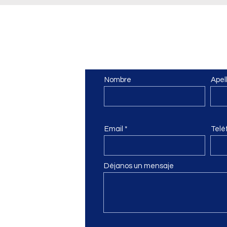
Contáctanos
Nombre
Apel
ich
orin.ch
Email
Telé
Déjanos un mensaje