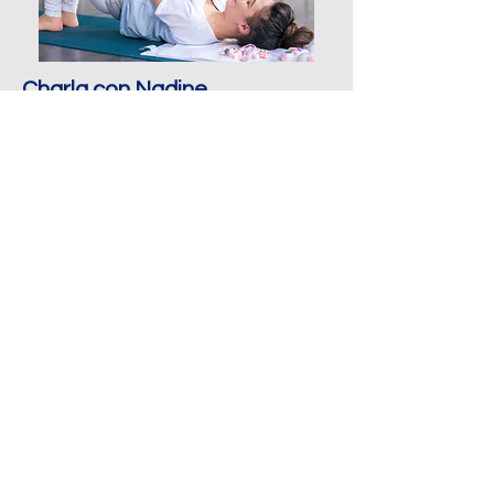
Charla con Nadine
La matrescencia (el devenir madre)
Lugar y fecha aún por definir​
Leer más
Contáctanos
Nombre
Apellido