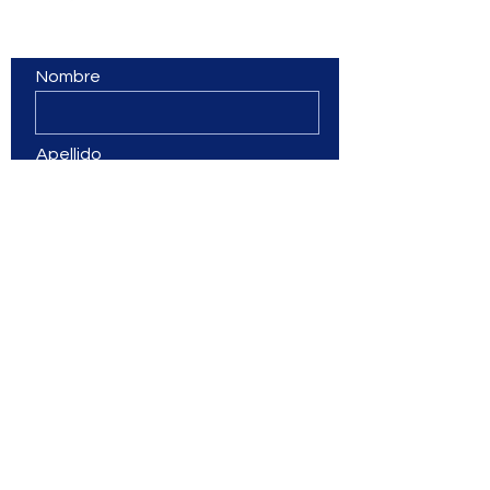
Contáctanos
Nombre
Apellido
Email
Teléfono
Déjanos un mensaje